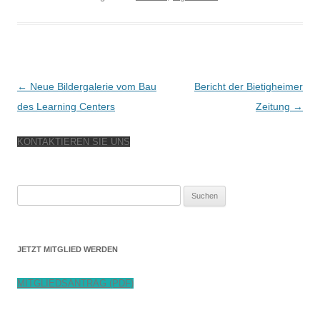
Beitragsnavigation
←
Neue Bildergalerie vom Bau
Bericht der Bietigheimer
des Learning Centers
Zeitung
→
KONTAKTIEREN SIE UNS
Suchen
nach:
JETZT MITGLIED WERDEN
MITGLIEDSANTRAG (PDF)