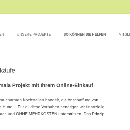
e.V.
EN
UNSERE PROJEKTE
SO KÖNNEN SIE HELFEN
MITGL
VUELTA GRANDE, GUATEMALA
SCHULBEDARF IN VUELTA
ERFOLGE UND WEITERE ZIELE
GRANDE
MUSIC FOR MCHANGANI,
SANSIBAR
SCHULPATENSCHAFTEN
käufe
VIDRARE, BULGARIEN
HÄUSER STATT
mala Projekt mit Ihrem Online-Einkauf
WELLBLECHHÜTTEN
BILDERGALERIE
TROCKENTOILETTEN
 raucharmen Kochstellen handelt, die Anschaffung von
Hütte… Für all diese Vorhaben benötigen wir finanzielle
SPENDEN DURCH ONLINE-
einfach und OHNE MEHRKOSTEN unterstützen. Das Prinzip
EINKÄUFE