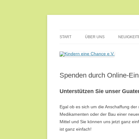
Zum
Inhalt
springen
Wir helfen Kindern, helfen Sie mit!
Kindern eine Chance 
START
ÜBER UNS
NEUIGKEIT
PRESSEBERICHTE
KONTAKT
Spenden durch Online-Ein
IMPRESSUM /
DATENSCHUTZERKLÄRUNG
Unterstützen Sie unser Guate
Egal ob es sich um die Anschaffung der
Medikamenten oder der Bau einer neuen 
Mittel und Sie können uns jetzt ganz 
ist ganz einfach!