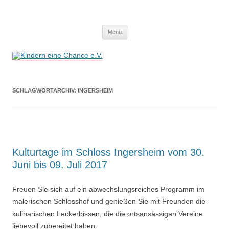
Zum
Inhalt
Kindern eine Chance e.V.
springen
Wir helfen Kindern, helfen Sie mit!
Menü
SCHLAGWORTARCHIV:
INGERSHEIM
Kulturtage im Schloss Ingersheim vom 30.
Juni bis 09. Juli 2017
Freuen Sie sich auf ein abwechslungsreiches Programm im
malerischen Schlosshof und genießen Sie mit Freunden die
kulinarischen Leckerbissen, die die ortsansässigen Vereine
liebevoll zubereitet haben.