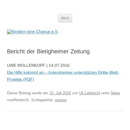
Zum
Inhalt
Kindern eine Chance e.V.
springen
Wir helfen Kindern, helfen Sie mit!
Menü
Bericht der Bietigheimer Zeitung
UWE MOLLENKOPF | 14.07.2016
Die Hilfe kokmmt an – Ingersheimer unterstützen Dritte-Welt-
Projekte (PDF)
Dieser Beitrag wurde am
15. Juli 2016
von
Uli Leibrecht
unter
News
veröffentlicht. Schlagwörter:
presse
.