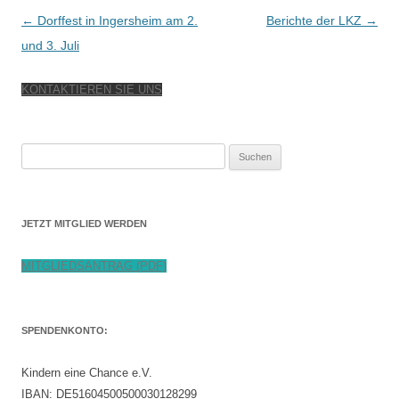
Beitragsnavigation
←
Dorffest in Ingersheim am 2.
Berichte der LKZ
→
und 3. Juli
KONTAKTIEREN SIE UNS
Suchen
nach:
JETZT MITGLIED WERDEN
MITGLIEDSANTRAG (PDF)
SPENDENKONTO:
Kindern eine Chance e.V.
IBAN: DE51604500500030128299