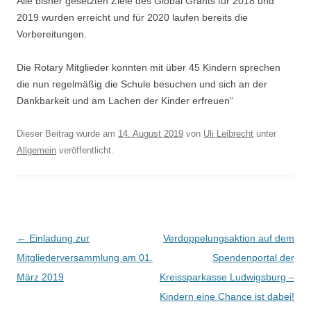
Alle bisher gesetzten Ziele des Global Grants für 2018 und
2019 wurden erreicht und für 2020 laufen bereits die
Vorbereitungen.
Die Rotary Mitglieder konnten mit über 45 Kindern sprechen
die nun regelmäßig die Schule besuchen und sich an der
Dankbarkeit und am Lachen der Kinder erfreuen“
Dieser Beitrag wurde am
14. August 2019
von
Uli Leibrecht
unter
Allgemein
veröffentlicht.
Beitragsnavigation
←
Einladung zur
Verdoppelungsaktion auf dem
Mitgliederversammlung am 01.
Spendenportal der
März 2019
Kreissparkasse Ludwigsburg –
Kindern eine Chance ist dabei!