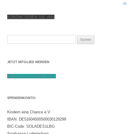
→
KONTAKTIEREN SIE UNS
Suchen
nach:
JETZT MITGLIED WERDEN
MITGLIEDSANTRAG (PDF)
SPENDENKONTO:
Kindern eine Chance e.V.
IBAN: DE51604500500030128299
BIC-Code: SOLADES1LBG
Sparkasse Ludwigsburg