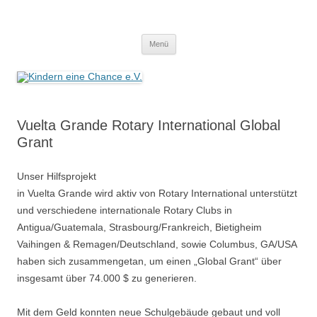
Zum
Inhalt
Kindern eine Chance e.V.
springen
Wir helfen Kindern, helfen Sie mit!
Menü
Vuelta Grande Rotary International Global
Grant
Unser Hilfsprojekt
in Vuelta Grande wird aktiv von Rotary International unterstützt
und verschiedene internationale Rotary Clubs in
Antigua/Guatemala, Strasbourg/Frankreich, Bietigheim
Vaihingen & Remagen/Deutschland, sowie Columbus, GA/USA
haben sich zusammengetan, um einen „Global Grant“ über
insgesamt über 74.000 $ zu generieren.
Mit dem Geld konnten neue Schulgebäude gebaut und voll