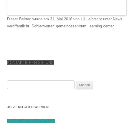
Dieser Beitrag wurde am
31. Mai 2016
von
Uli Leibrecht
unter
News
veröffentlicht. Schlagwörter:
gemeindezentrum
,
learning center
.
KONTAKTIEREN SIE UNS
Suchen
nach:
JETZT MITGLIED WERDEN
MITGLIEDSANTRAG (PDF)